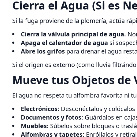
Cierra el Agua (Si es N
Si la fuga proviene de la plomería, actúa ráp
Cierra la válvula principal de agua.
Nor
Apaga el calentador de agua
si sospech
Abre los grifos
para drenar el agua restan
Si el origen es externo (como lluvia filtránd
Mueve tus Objetos de 
El agua no respeta tu alfombra favorita ni tu
Electrónicos:
Desconéctalos y colócalos f
Documentos y fotos:
Guárdalos en cajas
Muebles:
Súbelos sobre bloques o traslá
Alfombras y tapetes:
Enróllalos y retíral