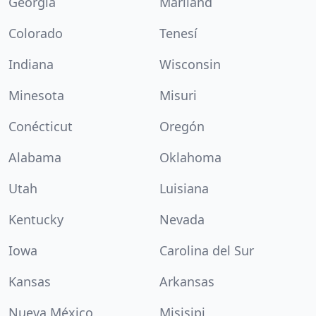
Georgia
Máriland
Colorado
Tenesí
Indiana
Wisconsin
Minesota
Misuri
Conécticut
Oregón
Alabama
Oklahoma
Utah
Luisiana
Kentucky
Nevada
Iowa
Carolina del Sur
Kansas
Arkansas
Nueva México
Misisipi