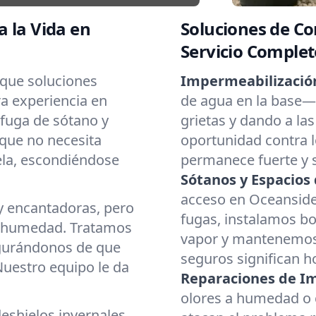
 la Vida en
Soluciones de Co
Servicio Complet
 que soluciones
Impermeabilizació
ra experiencia en
de agua en la base—
fuga de sótano y
grietas y dando a la
 que no necesita
oportunidad contra lo
uela, escondiéndose
permanece fuerte y 
Sótanos y Espacios 
acceso en Oceansid
y encantadoras, pero
fugas, instalamos b
e humedad. Tratamos
vapor y mantenemos 
egurándonos de que
seguros significan 
uestro equipo le da
Reparaciones de I
olores a humedad o 
eshielos invernales,