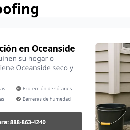
oofing
ación en Oceanside
uinen su hogar o
tiene Oceanside seco y
tas
Protección de sótanos
as
Barreras de humedad
ra:
888-863-4240