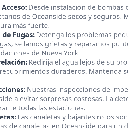
 Acceso:
Desde instalación de bombas 
ótanos de Oceanside secos y seguros.
tura más fuerte.
 de Fugas:
Detenga los problemas pequ
gas, sellamos grietas y reparamos pun
ndaciones de Nueva York.
elación:
Redirija el agua lejos de su pr
y recubrimientos duraderos. Mantenga s
cciones:
Nuestras inspecciones de impe
ide a evitar sorpresas costosas. La det
rante todas las estaciones.
etas:
Las canaletas y bajantes rotos so
as de canaletas en Oceanside para un 