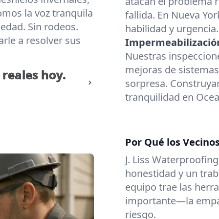
atacan el problema r
omos la voz tranquila
fallida. En Nueva Y
edad. Sin rodeos.
habilidad y urgencia.
rle a resolver sus
Impermeabilización
Nuestras inspeccion
mejoras de sistemas
reales hoy.
sorpresa. Construya
tranquilidad en Ocea
Por Qué los Vecino
J. Liss Waterproofin
honestidad y un trab
equipo trae las herr
importante—la empat
riesgo.