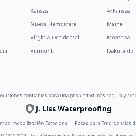
Kansas
Arkansas
Nueva Hampshire
Maine
Virginia Occidental
Montana
bia
Vermont
Dakota del
oluciones confiables para una propiedad más segura y sec
J. Liss Waterproofing
 Impermeabilización Estacional
Pasos para Emergencias d
©
2023
-
2026
J. Liss Waterproofing
.
Reservados todos los derechos.